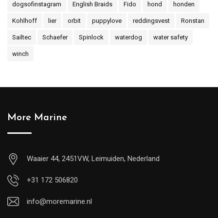
dogsofinstagram
English Braids
Fido
hond
honden
Kohlhoff
lier
orbit
puppylove
reddingsvest
Ronstan
Sailtec
Schaefer
Spinlock
waterdog
water safety
winch
More Marine
Waaier 44, 2451VW, Leimuiden, Nederland
+31 172 506820
info@moremarine.nl