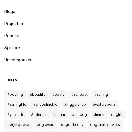
Blogs
Projecten
Ronstan
Spinlock
Uncategorized
Tags
#boating
#boatlife
#boats
#sailboat
#sailing
#sailinglife
#snapshackle
#triggersnap
#watersports
#yachtlife
Andersen
bamar
boatdog
dieren
doglife
doglifejacket
doglovers
dogoftheday
dogsinlifejackets