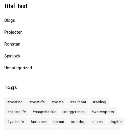
titel test
Blogs
Projecten
Ronstan
Spinlock
Uncategorized
Tags
#boating
#boatlife
#boats
#sailboat
#sailing
#sailinglife
#snapshackle
#triggersnap
#watersports
#yachtlife
Andersen
bamar
boatdog
dieren
doglife