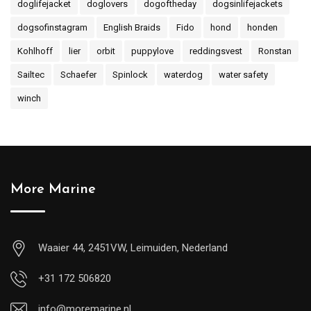
doglifejacket
doglovers
dogoftheday
dogsinlifejackets
dogsofinstagram
English Braids
Fido
hond
honden
Kohlhoff
lier
orbit
puppylove
reddingsvest
Ronstan
Sailtec
Schaefer
Spinlock
waterdog
water safety
winch
More Marine
Waaier 44, 2451VW, Leimuiden, Nederland
+31 172 506820
info@moremarine.nl