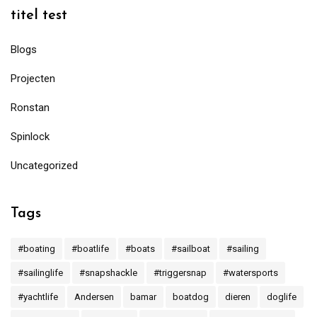
titel test
Blogs
Projecten
Ronstan
Spinlock
Uncategorized
Tags
#boating
#boatlife
#boats
#sailboat
#sailing
#sailinglife
#snapshackle
#triggersnap
#watersports
#yachtlife
Andersen
bamar
boatdog
dieren
doglife