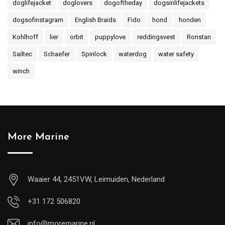
doglifejacket
doglovers
dogoftheday
dogsinlifejackets
dogsofinstagram
English Braids
Fido
hond
honden
Kohlhoff
lier
orbit
puppylove
reddingsvest
Ronstan
Sailtec
Schaefer
Spinlock
waterdog
water safety
winch
More Marine
Waaier 44, 2451VW, Leimuiden, Nederland
+31 172 506820
info@moremarine.nl