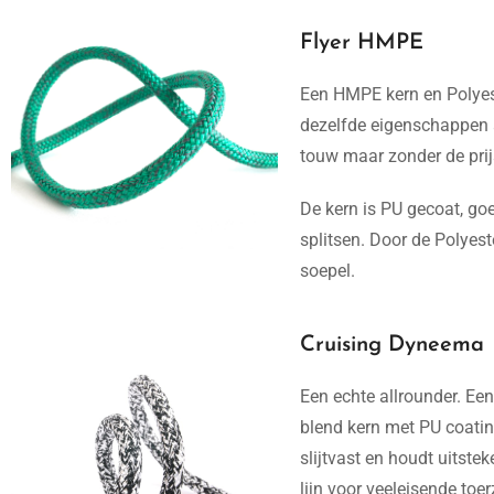
Flyer HMPE
Een HMPE kern en Polyest
dezelfde eigenschappen 
touw maar zonder de prij
De kern is PU gecoat, goe
splitsen. Door de Polyest
soepel.
Cruising Dyneema
Een echte allrounder. E
blend kern met PU coatin
slijtvast en houdt uitste
lijn voor veeleisende toer