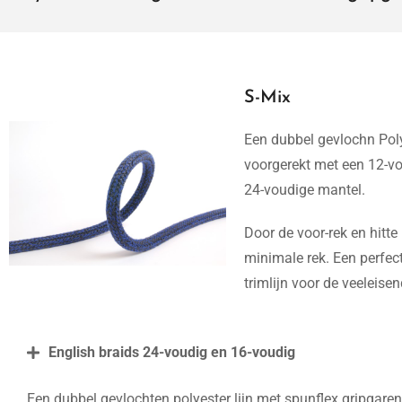
S-Mix
Een dubbel gevlochn Polye
voorgerekt met een 12-vo
24-voudige mantel.
Door de voor-rek en hitte
minimale rek. Een perfect
trimlijn voor de veeleisen
English braids 24-voudig en 16-voudig
Een dubbel gevlochten polyester lijn met spunflex gripgarens