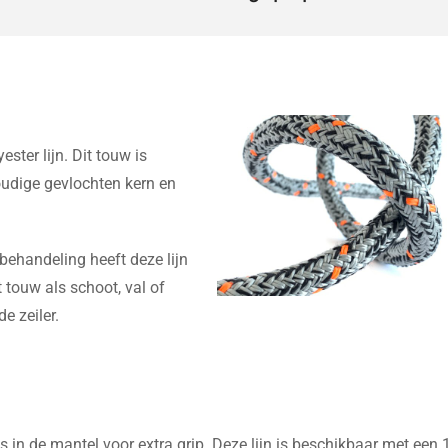
ster lijn. Dit touw is
udige gevlochten kern en
 behandeling heeft deze lijn
 touw als schoot, val of
de zeiler.
 in de mantel voor extra grip. Deze lijn is beschikbaar met een 