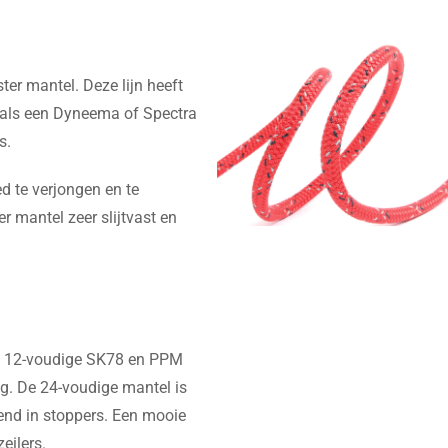
er mantel. Deze lijn heeft
als een Dyneema of Spectra
s.
d te verjongen en te
er mantel zeer slijtvast en
en 12-voudige SK78 en PPM
g. De 24-voudige mantel is
kend in stoppers. Een mooie
zeilers.