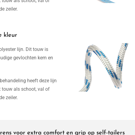
 touw als schoot, val of
de zeiler.
e kleur
yester lijn. Dit touw is
udige gevlochten kern en
 behandeling heeft deze lijn
 touw als schoot, val of
de zeiler.
ens voor extra comfort en grip op self-tailers