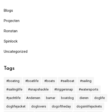
Blogs
Projecten
Ronstan
Spinlock
Uncategorized
Tags
#boating
#boatlife
#boats
#sailboat
#sailing
#sailinglife
#snapshackle
#triggersnap
#watersports
#yachtlife
Andersen
bamar
boatdog
dieren
doglife
doglifejacket
doglovers
dogoftheday
dogsinlifejackets