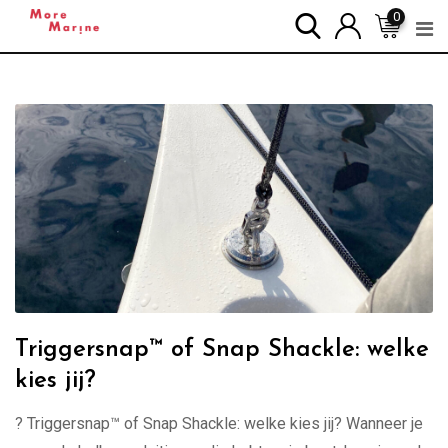
Skip
0
to
content
Triggersnap™ of Snap Shackle: welke
kies jij?
? Triggersnap™ of Snap Shackle: welke kies jij? Wanneer je