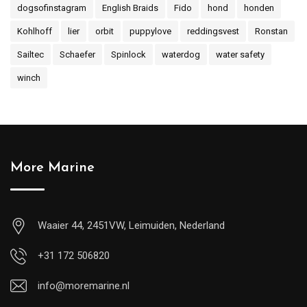
dogsofinstagram
English Braids
Fido
hond
honden
Kohlhoff
lier
orbit
puppylove
reddingsvest
Ronstan
Sailtec
Schaefer
Spinlock
waterdog
water safety
winch
More Marine
Waaier 44, 2451VW, Leimuiden, Nederland
+31 172 506820
info@moremarine.nl