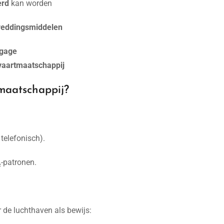
erd
kan worden
reddingsmiddelen
agage
vaartmaatschappij
maatschappij?
 telefonisch).
₂-patronen.
de luchthaven als bewijs: