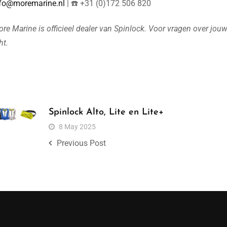
fo@moremarine.nl
| ☎️ +31 (0)172 506 820
re Marine is officieel dealer van Spinlock. Voor vragen over jouw
ht.
Spinlock Alto, Lite en Lite+
8 May 2025
Previous Post