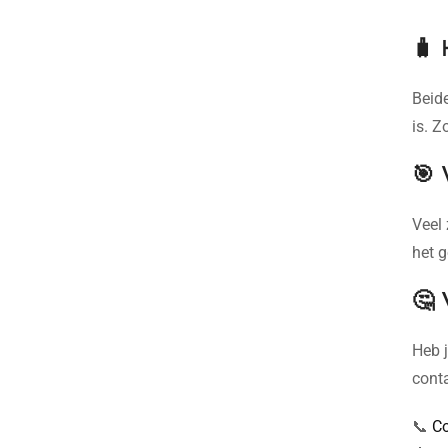
🧳 
Beide
is. Z
🎯 
Veel 
het g
🤔 
Heb j
cont
📞
C