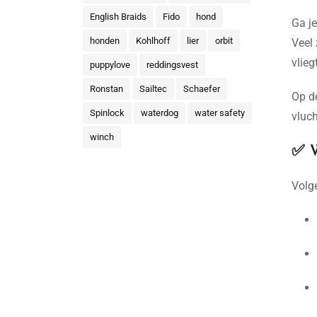
English Braids
Fido
hond
Ga j
honden
Kohlhoff
lier
orbit
Veel
vlieg
puppylove
reddingsvest
Ronstan
Sailtec
Schaefer
Op de
Spinlock
waterdog
water safety
vluch
winch
✅ W
Volge