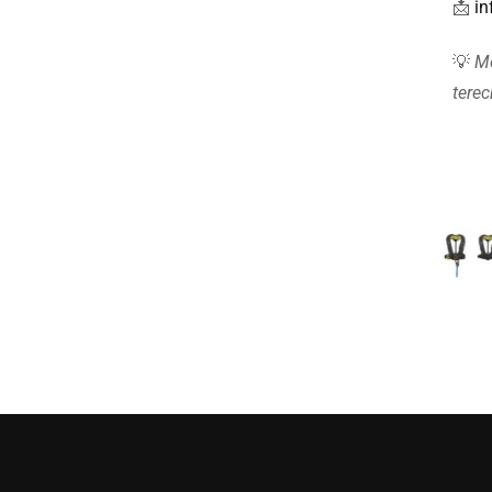
📩
in
💡
Mo
terec