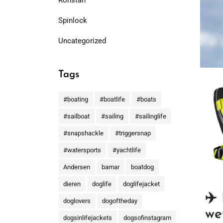
Ronstan
Spinlock
Uncategorized
Tags
#boating
#boatlife
#boats
#sailboat
#sailing
#sailinglife
#snapshackle
#triggersnap
#watersports
#yachtlife
Andersen
bamar
boatdog
dieren
doglife
doglifejacket
✈️
doglovers
dogoftheday
we
dogsinlifejackets
dogsofinstagram