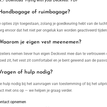
👉 Download “Flying with your Deckvest” PDF
Handbagage of ruimbagage?
 opties zijn toegestaan, zolang je goedkeuring hebt van de luc
org ervoor dat het niet per ongeluk kan worden geactiveerd tijden
Waarom je eigen vest meenemen?
zeilers nemen liever hun eigen Deckvest mee dan te vertrouwen 
oed zit, het vest zit comfortabel en je bent gewend aan de pasv
Vragen of hulp nodig?
e hulp nodig bij het aanvragen van toestemming of bij het uitp
act met ons op — we helpen je graag verder.
ontact opnemen