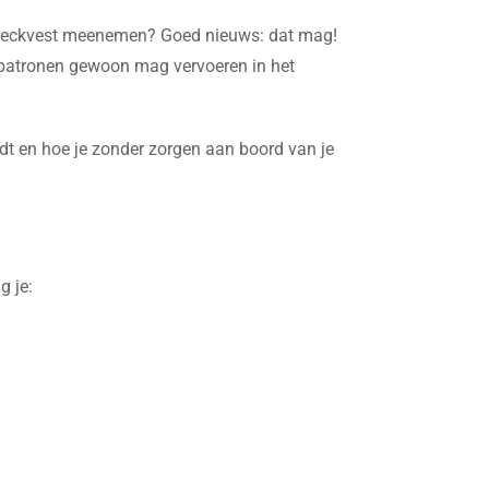
ck Deckvest meenemen? Goed nieuws: dat mag!
₂-patronen gewoon mag vervoeren in het
eidt en hoe je zonder zorgen aan boord van je
g je: