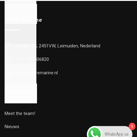
More Marine
Waaier 44, 2451VW, Leimuiden, Nederland
+31 172 506820
info@moremarine.nl
Informatie
Meet the team!
Nieuws
1