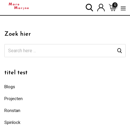
Skip
0
to
content
Zoek hier
titel test
Blogs
Projecten
Ronstan
Spinlock