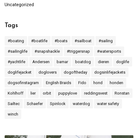
Uncategorized
Tags
#boating
#boatlife
#boats
#sailboat
#sailing
#sailinglife
#snapshackle
#triggersnap
#watersports
#yachtlife
Andersen
bamar
boatdog
dieren
doglife
doglifejacket
doglovers
dogoftheday
dogsinlifejackets
dogsofinstagram
English Braids
Fido
hond
honden
Kohlhoff
lier
orbit
puppylove
reddingsvest
Ronstan
Sailtec
Schaefer
Spinlock
waterdog
water safety
winch