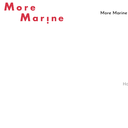
Skip
to
More Marine
content
H