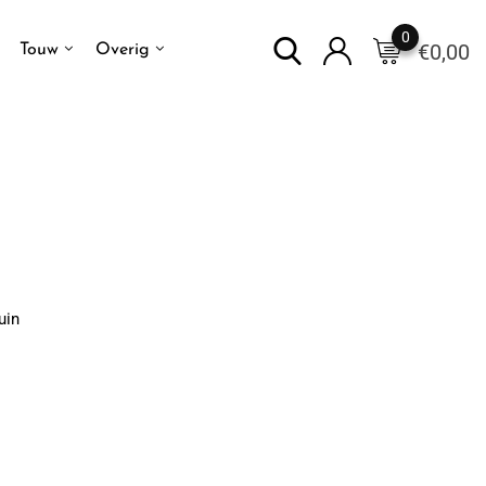
0
€
0,00
Touw
Overig
uin