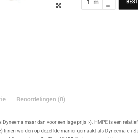
Zoom
BEST
tie
Beoordelingen (0)
ls Dyneema maar dan voor een lage prijs :-). HMPE is een relatie
 lijnen worden op dezelfde manier gemaakt als Dyneema en Spec