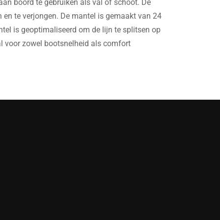
n boord te gebruiken als val of schoot. De
en en te verjongen. De mantel is gemaakt van 24
el is geoptimaliseerd om de lijn te splitsen op
aal voor zowel bootsnelheid als comfort