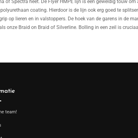
f Spectra heet. De Flyer HMPE lijn is een geweldig touw om aa
lyurethaan coating. Hierdoor is de lijn ook erg goed te splits
ip op lieren en in valstoppers. De hoek van de garens in de mant
s onze Braid on Braid of Silverline. Bolling in een zeil is cruci
rmatie
he team!
s