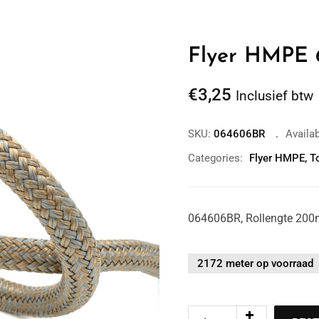
Flyer HMPE 
€
3,25
Inclusief btw
SKU:
064606BR
Availab
Categories:
Flyer HMPE
,
T
064606BR, Rollengte 200m,
2172 meter op voorraad