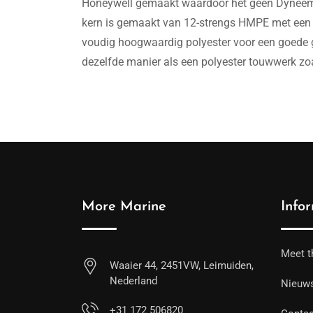
Honeywell gemaakt waardoor het geen Dyneema o
kern is gemaakt van 12-strengs HMPE met een po
voudig hoogwaardig polyester voor een goede gr
dezelfde manier als een polyester touwwerk zoal
More Marine
Info
Meet t
Waaier 44, 2451VW, Leimuiden,
Nederland
Nieuw
+31 172 506820