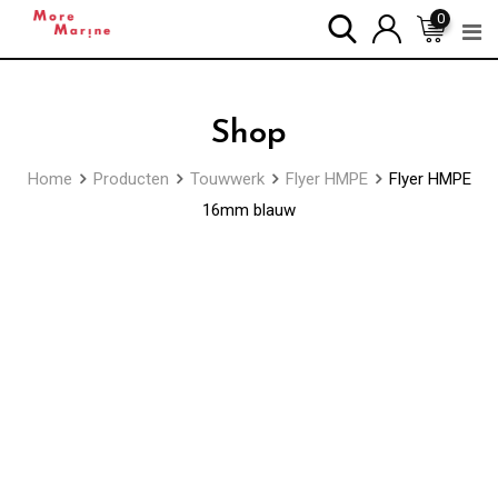
Skip
0
to
content
Shop
Home
Producten
Touwwerk
Flyer HMPE
Flyer HMPE
16mm blauw