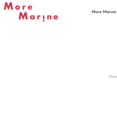
Skip
to
More Marine
content
Ho