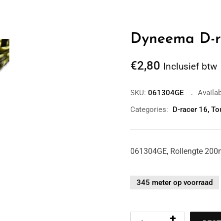
Dyneema D-r
€
2,80
Inclusief btw
SKU:
061304GE
Availab
Categories:
D-racer 16
,
To
061304GE, Rollengte 200m,
345 meter op voorraad
Zoom