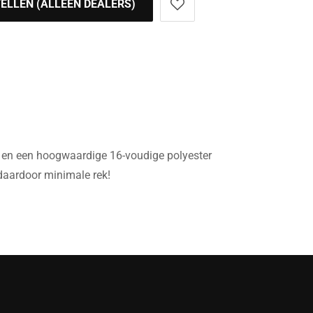
ELLEN (ALLEEN DEALERS)
rn en een hoogwaardige 16-voudige polyester
t daardoor minimale rek!