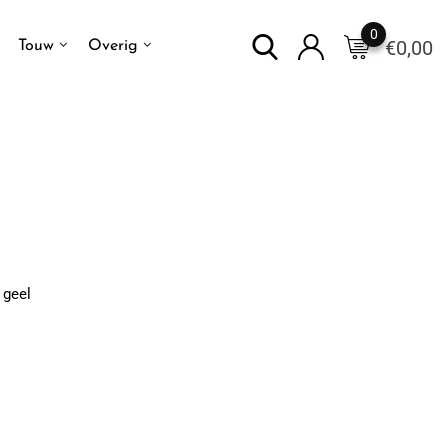
0
€
0,00
Touw
Overig
 geel