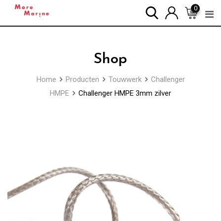
Skip
0
to
content
Shop
Home
Producten
Touwwerk
Challenger
HMPE
Challenger HMPE 3mm zilver