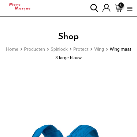
Skip
0
to
content
Shop
Home
Producten
Spinlock
Protect
Wing
Wing maat
3 large blauw