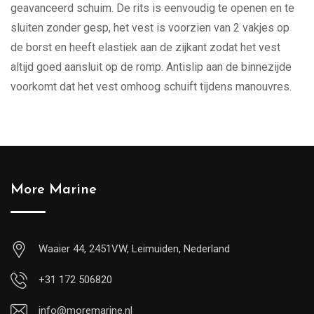
geavanceerd schuim. De rits is eenvoudig te openen en te
sluiten zonder gesp, het vest is voorzien van 2 vakjes op
de borst en heeft elastiek aan de zijkant zodat het vest
altijd goed aansluit op de romp. Antislip aan de binnezijde
voorkomt dat het vest omhoog schuift tijdens manouvres.
More Marine
Waaier 44, 2451VW, Leimuiden, Nederland
+31 172 506820
info@moremarine.nl