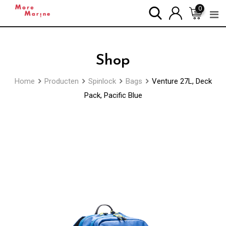
Skip
0
to
content
Shop
Home
Producten
Spinlock
Bags
Venture 27L, Deck
Pack, Pacific Blue