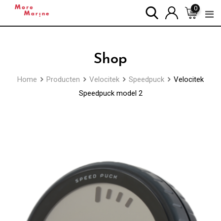
Skip
0
to
content
Shop
Home
Producten
Velocitek
Speedpuck
Velocitek
Speedpuck model 2