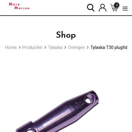
Skip
0
to
content
Shop
Home
Producten
Tylaska
Overigen
Tylaska T30 plugfid