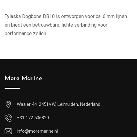
Tylaska Dogbone DB10 is ontworpen voor ca. 6 mm lijnen
en biedt een betrouwbare, lichte verbinding voor
performance zeilen.
More Marine
Waaier 44, 2451VW, Leimuiden, Nederland
+31 172 506820
info@moremarine.nl