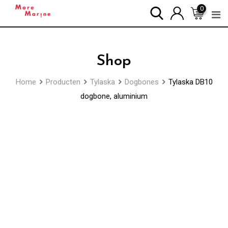
Skip
0
to
content
Shop
Home
Producten
Tylaska
Dogbones
Tylaska DB10
dogbone, aluminium