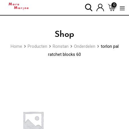
Skip
0
to
content
Shop
Home
Producten
Ronstan
Onderdelen
torlon pal
ratchet blocks 60