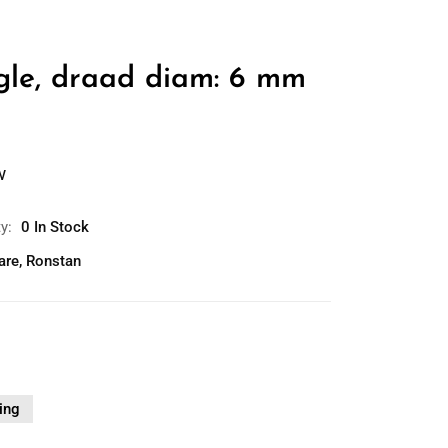
ggle, draad diam: 6 mm
w
ty:
0 In Stock
are
,
Ronstan
ing