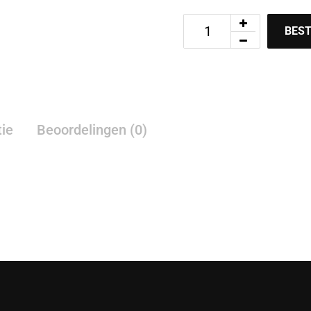
BEST
tie
Beoordelingen (0)