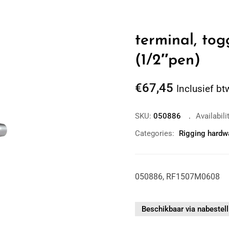
terminal, to
(1/2″pen)
€
67,45
Inclusief bt
SKU:
050886
Availabili
Categories:
Rigging hardw
050886, RF1507M0608
Zoom
Beschikbaar via nabestell