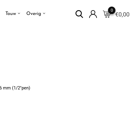
0
€
0,00
Touw
Overig
: 6 mm (1/2″pen)