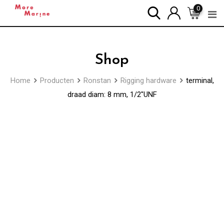
Skip
0
to
content
Shop
Home
Producten
Ronstan
Rigging hardware
terminal,
draad diam: 8 mm, 1/2″UNF