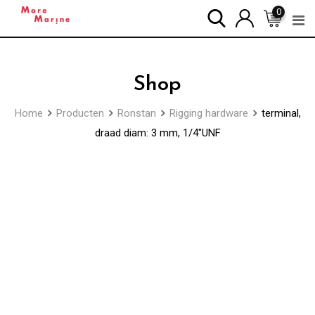
Skip
0
to
content
Shop
Home
Producten
Ronstan
Rigging hardware
terminal,
draad diam: 3 mm, 1/4″UNF