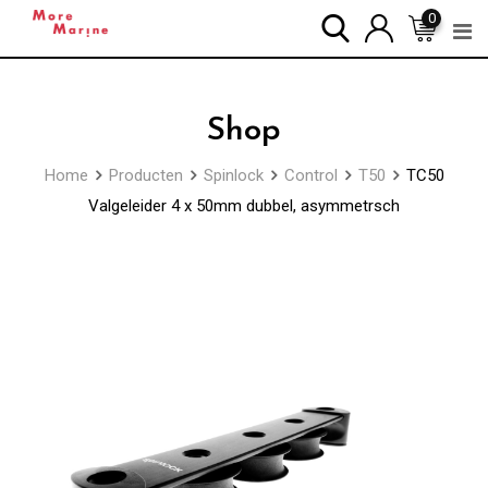
Skip
0
to
content
Shop
Home
Producten
Spinlock
Control
T50
TC50
Valgeleider 4 x 50mm dubbel, asymmetrsch