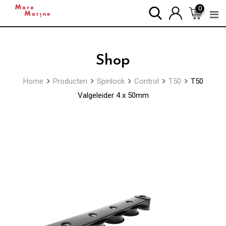
Skip
0
to
content
Shop
Home
Producten
Spinlock
Control
T50
T50
Valgeleider 4 x 50mm