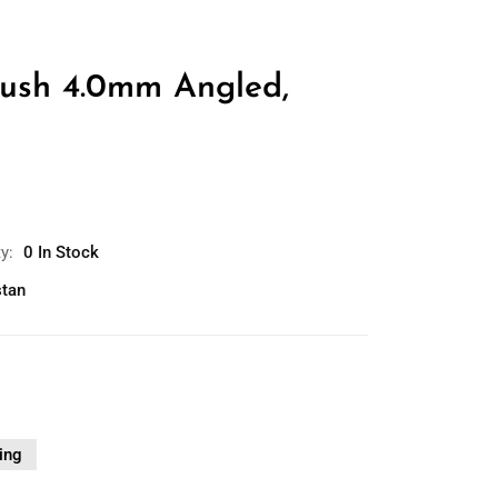
Bush 4.0mm Angled,
ty:
0 In Stock
tan
ing