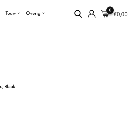
0
€
0,00
Touw
Overig
d, Black