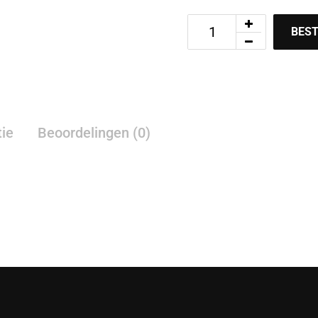
BEST
tie
Beoordelingen (0)