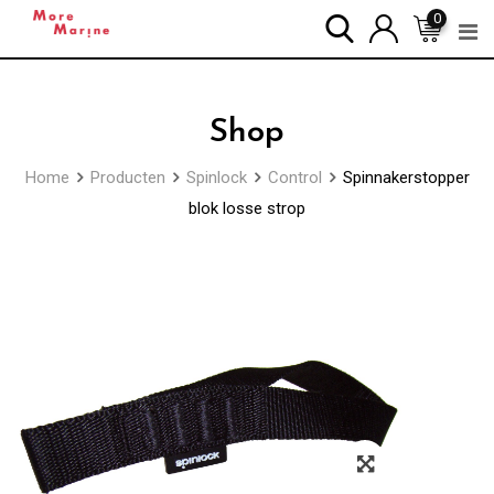
Skip
0
to
content
Shop
Home
Producten
Spinlock
Control
Spinnakerstopper
blok losse strop
Zoom