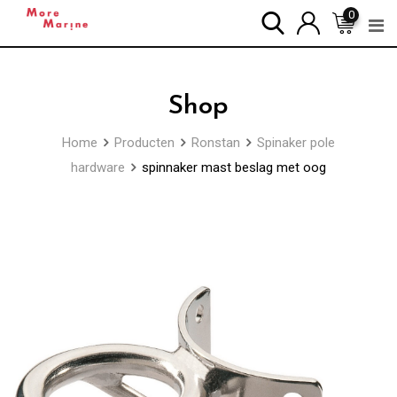
Skip
0
to
content
Shop
Home
Producten
Ronstan
Spinaker pole
hardware
spinnaker mast beslag met oog