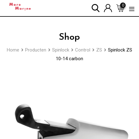
Skip
0
to
content
Shop
Home
Producten
Spinlock
Control
ZS
Spinlock ZS
10-14 carbon