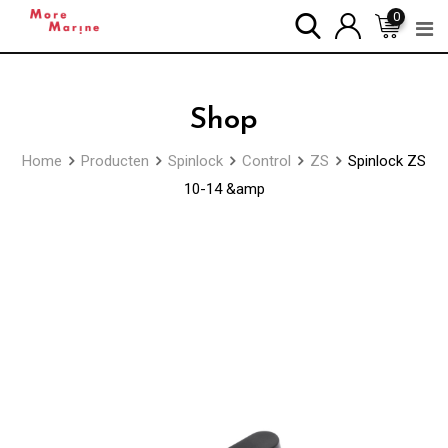
Skip
0
to
content
Shop
Home
Producten
Spinlock
Control
ZS
Spinlock ZS
10-14 &amp