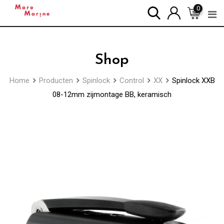
Skip
0
to
content
Shop
Home
Producten
Spinlock
Control
XX
Spinlock XXB
08-12mm zijmontage BB, keramisch