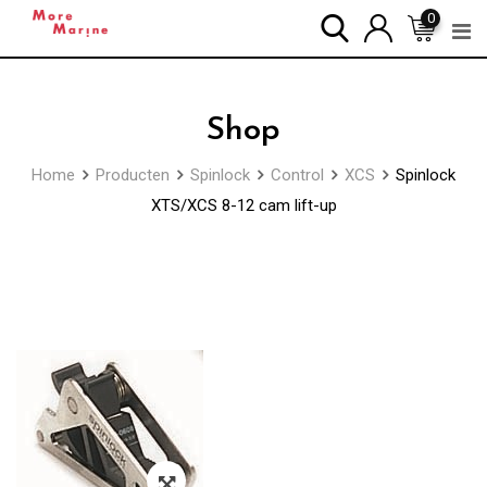
Skip
0
to
content
Shop
Home
Producten
Spinlock
Control
XCS
Spinlock
XTS/XCS 8-12 cam lift-up
Zoom