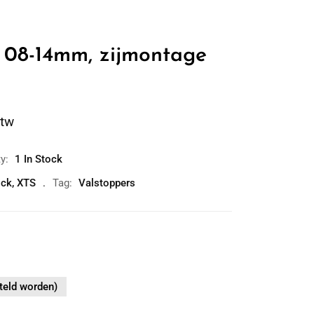
 08-14mm, zijmontage
btw
ty:
1 In Stock
ock
,
XTS
Tag:
Valstoppers
teld worden)