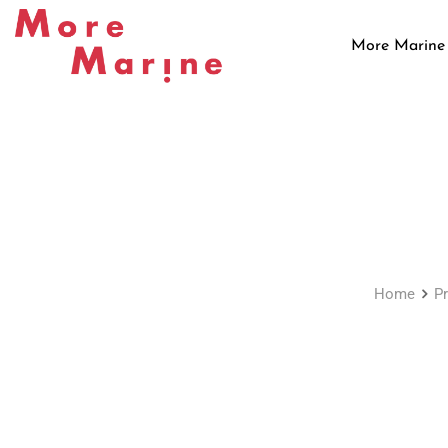
Skip
to
More Marine
content
Home
P