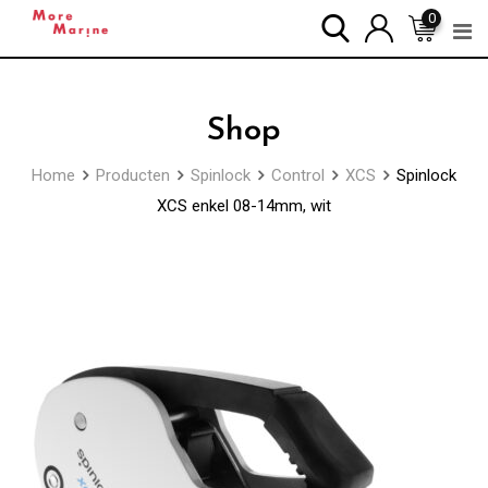
Skip
0
to
content
Shop
Home
Producten
Spinlock
Control
XCS
Spinlock
XCS enkel 08-14mm, wit