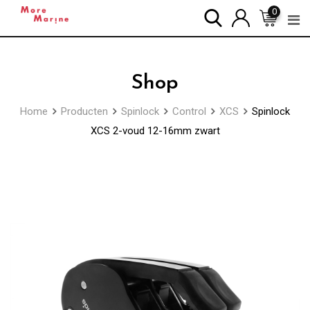
Skip
0
to
content
Shop
Home
Producten
Spinlock
Control
XCS
Spinlock
XCS 2-voud 12-16mm zwart