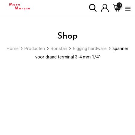
Skip
0
to
content
Shop
Home
Producten
Ronstan
Rigging hardware
spanner
voor draad terminal 3-4 mm 1/4″