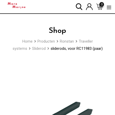
Skip
0
to
content
Shop
Home
Producten
Ronstan
Traveller
systems
Sliderod
sliderods, voor RC11983 (paar)