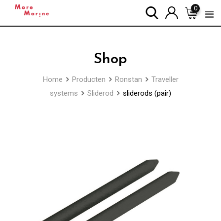
Skip
0
to
content
Shop
Home
Producten
Ronstan
Traveller
systems
Sliderod
sliderods (pair)