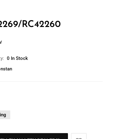
42269/RC42260
w
ty:
0 In Stock
nstan
ing