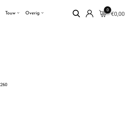
0
€
0,00
Touw
Overig
2260