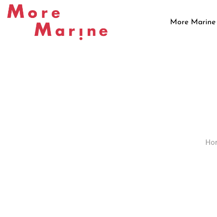
Skip
to
More Marine
content
Ho