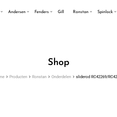
Andersen
Fenders
Gill
Ronstan
Spinlock
Shop
me
Producten
Ronstan
Onderdelen
sliderod RC42269/RC4