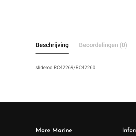
Beschrijving
Beoordelingen (0)
sliderod RC42269/RC42260
More Marine
Info