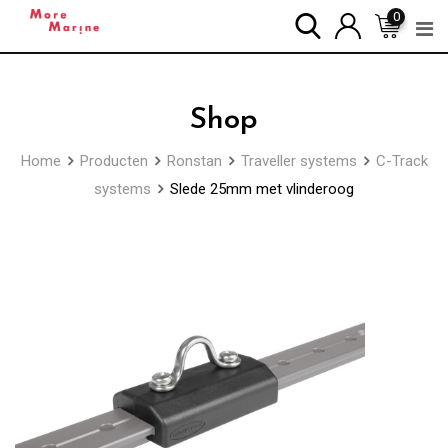
Skip
0
to
content
Shop
Home
Producten
Ronstan
Traveller systems
C-Track
systems
Slede 25mm met vlinderoog