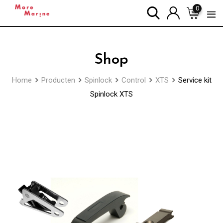
Skip
0
to
content
Shop
Home
Producten
Spinlock
Control
XTS
Service kit
Spinlock XTS