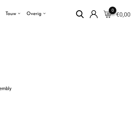
0
€
0,00
Touw
Overig
sembly