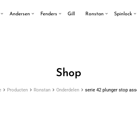
Andersen
Fenders
Gill
Ronstan
Spinlock
Shop
e
Producten
Ronstan
Onderdelen
serie 42 plunger stop as