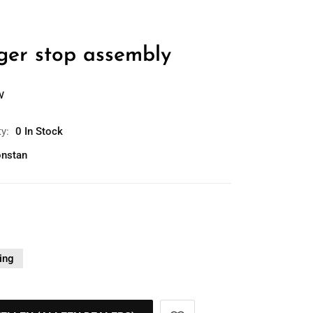
nger stop assembly
w
ty:
0 In Stock
nstan
ing