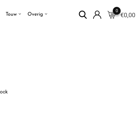
0
€
0,00
Touw
Overig
lock