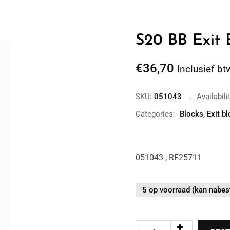
S20 BB Exit 
€
36,70
Inclusief bt
SKU:
051043
Availabili
Categories:
Blocks
,
Exit b
051043 , RF25711
5 op voorraad (kan nabes