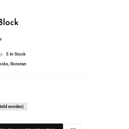
Block
w
ty:
5 In Stock
locks
,
Ronstan
teld worden)