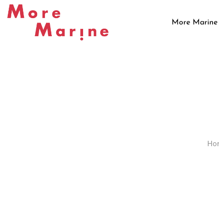
Skip
to
More Marine
content
Ho