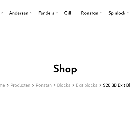
Andersen
Fenders
Gill
Ronstan
Spinlock
Shop
me
Producten
Ronstan
Blocks
Exit blocks
S20 BB Exit B