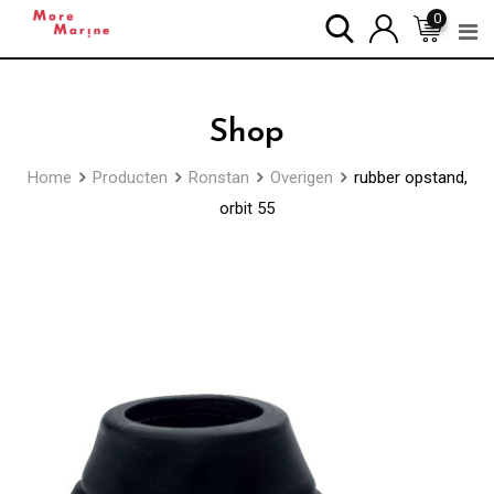
Skip
0
to
content
Shop
Home
Producten
Ronstan
Overigen
rubber opstand,
orbit 55