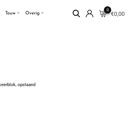
0
€
0,00
Touw
Overig
keerblok, opstaand