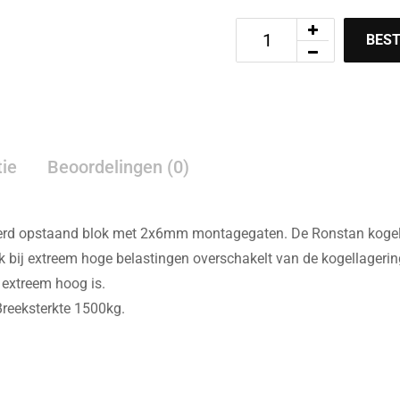
BEST
tie
Beoordelingen (0)
d opstaand blok met 2x6mm montagegaten. De Ronstan kogelgel
k bij extreem hoge belastingen overschakelt van de kogellagering
 extreem hoog is.
reeksterkte 1500kg.