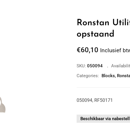
Ronstan Util
opstaand
€
60,10
Inclusief bt
SKU:
050094
Availabili
Categories:
Blocks
,
Ronst
Zoom
050094, RF50171
Beschikbaar via nabestell