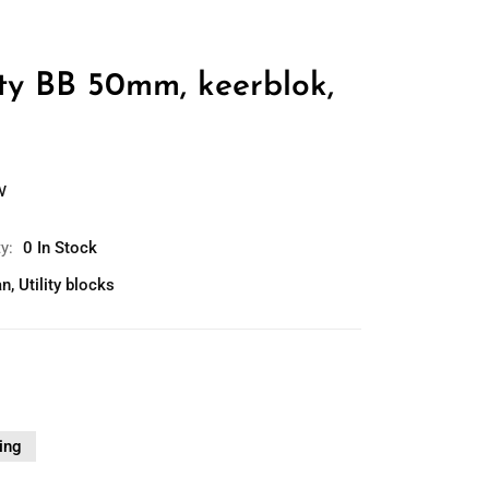
ity BB 50mm, keerblok,
w
ty:
0 In Stock
an
,
Utility blocks
ing