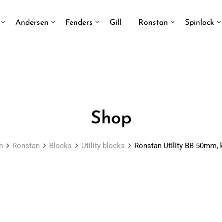
Andersen
Fenders
Gill
Ronstan
Spinlock
Shop
n
Ronstan
Blocks
Utility blocks
Ronstan Utility BB 50mm, 