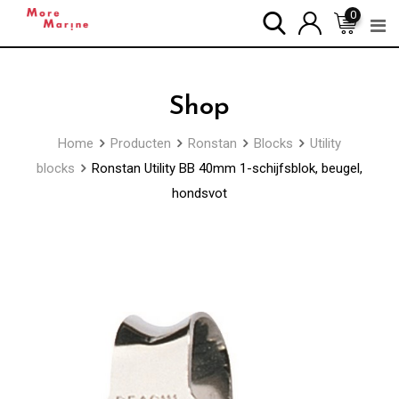
Skip
0
to
content
Shop
Home
Producten
Ronstan
Blocks
Utility
blocks
Ronstan Utility BB 40mm 1-schijfsblok, beugel,
hondsvot