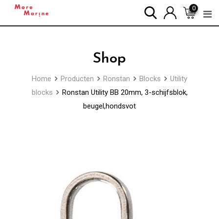
Skip
0
to
content
Shop
Home
Producten
Ronstan
Blocks
Utility
blocks
Ronstan Utility BB 20mm, 3-schijfsblok,
beugel,hondsvot