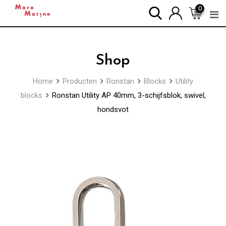
Skip
0
to
content
Shop
Home
Producten
Ronstan
Blocks
Utility
blocks
Ronstan Utility AP 40mm, 3-schijfsblok, swivel,
hondsvot