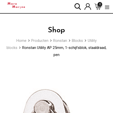
Skip
0
to
content
Shop
Home
Producten
Ronstan
Blocks
Utility
blocks
Ronstan Utility AP 25mm, 1-schijfsblok, staaldraad,
pen