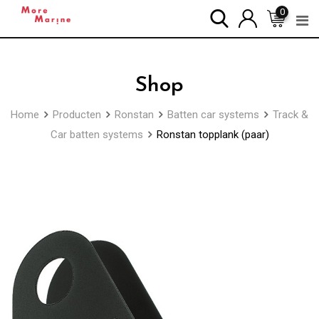
Skip
0
to
content
Shop
Home
Producten
Ronstan
Batten car systems
Track &
Car batten systems
Ronstan topplank (paar)