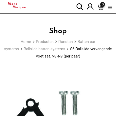
Skip
0
to
content
Shop
Home
Producten
Ronstan
Batten car
systems
Ballslide batten systems
S6 Ballslide vervangende
voet set. N8-N9 (per paar)