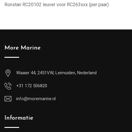
Ronstan RC20102 leuver voor RC263xxx (per paar)
More Marine
Waaier 44, 2451VW, Leimuiden, Nederland
+31 172 506820
info@moremarine.nl
Informatie