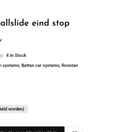
llslide eind stop
w
ty:
4 In Stock
en systems
,
Batten car systems
,
Ronstan
teld worden)