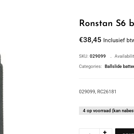
Ronstan S6 ba
€
38,45
Inclusief bt
SKU:
029099
Availabili
Categories:
Ballslide batt
029099, RC26181
4 op voorraad (kan nabes