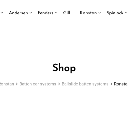
Andersen
Fenders
Gill
Ronstan
Spinlock
Shop
Ronstan
Batten car systems
Ballslide batten systems
Ronstan