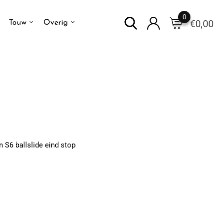
0
€
0,00
Touw
Overig
 S6 ballslide eind stop