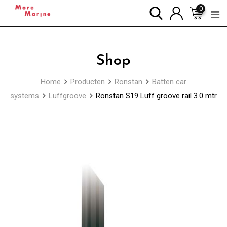
Skip
0
to
content
Shop
Home
Producten
Ronstan
Batten car
systems
Luffgroove
Ronstan S19 Luff groove rail 3.0 mtr